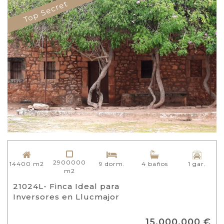
Top Secret
2900000
14400 m2
9 dorm.
4 baños
1 gar.
m2
21024L- Finca Ideal para
Inversores en Llucmajor
15.000.000 €