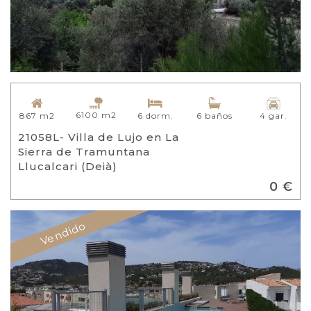
6100 m2
867 m2
6 dorm.
6 baños
4 gar.
21058L- Villa de Lujo en La
Sierra de Tramuntana
Llucalcari (Deià)
0 €
Vendido