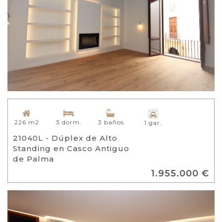
226 m2
3 dorm.
3 baños
1 gar.
21040L - Dúplex de Alto
Standing en Casco Antiguo
de Palma
1.955.000 €