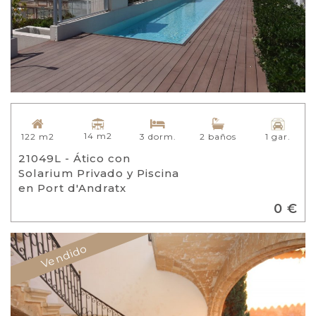
14 m2
122 m2
3 dorm.
2 baños
1 gar.
21049L - Ático con
Solarium Privado y Piscina
en Port d'Andratx
0 €
Vendido