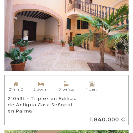
214 m2
2 dorm.
3 baños
1 gar.
21043L - Triplex en Edificio
de Antigua Casa Señorial
en Palma
1.840.000 €