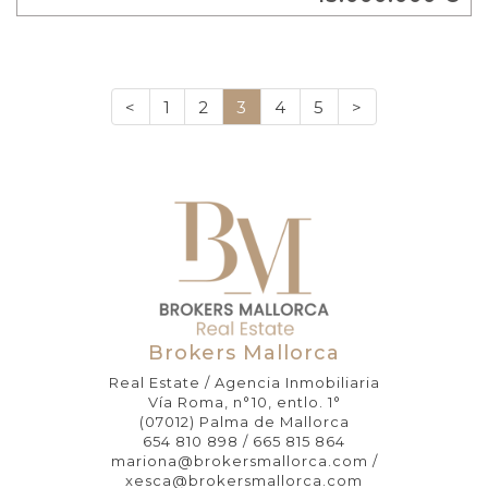
<
1
2
3
4
5
>
Brokers Mallorca
Real Estate / Agencia Inmobiliaria
Vía Roma, n°10, entlo. 1°
(07012) Palma de Mallorca
654 810 898 / 665 815 864
mariona@brokersmallorca.com /
xesca@brokersmallorca.com