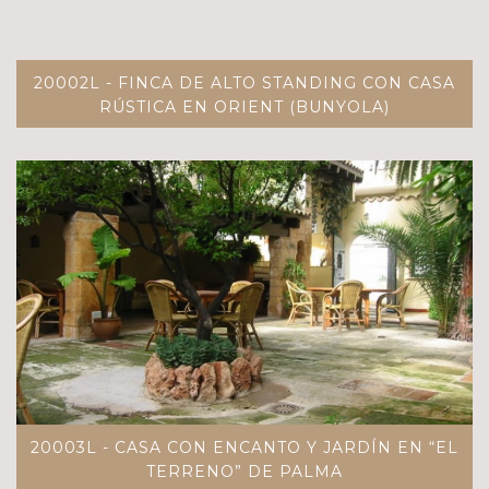
20002L - FINCA DE ALTO STANDING CON CASA
RÚSTICA EN ORIENT (BUNYOLA)
20003L - CASA CON ENCANTO Y JARDÍN EN “EL
TERRENO” DE PALMA