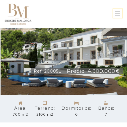
Precio: 4.900.000€
Ref: 20005L
Área:
Terreno:
Dormitorios:
Baños:
700 m2
3100 m2
6
7